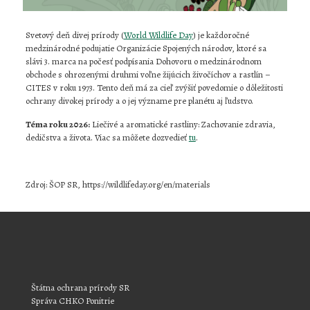
Svetový deň divej prírody (
World Wildlife Day
) je každoročné
medzinárodné podujatie Organizácie Spojených národov, ktoré sa
slávi 3. marca na počesť podpísania Dohovoru o medzinárodnom
obchode s ohrozenými druhmi voľne žijúcich živočíchov a rastlín –
CITES v roku 1973. Tento deň má za cieľ zvýšiť povedomie o dôležitosti
ochrany divokej prírody a o jej význame pre planétu aj ľudstvo.
Téma roku 2026:
Liečivé a aromatické rastliny: Zachovanie zdravia,
dedičstva a života. Viac sa môžete dozvedieť
tu
.
Zdroj: ŠOP SR, https://wildlifeday.org/en/materials
Štátna ochrana prírody SR
Správa CHKO Ponitrie