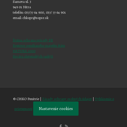
Samova ul. 3
949 01 Nitra
telefón: 037/77 64 900, 037/ 77 64 901
email: chkopr@sopsr.sk
Štátna ochrana prírody SR
Register ponúkaného majetku štátu
NATURA 2000
Správa slovenských jaskýň
© CHKO Ponitrie |
Zásady ochrany osobných údajov
|
Vyhlásenie o
Nastavenie cookies
prístupnosti