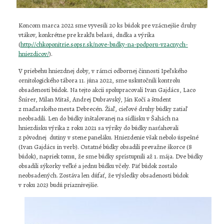
Koncom marca 2022 sme vyvesili 20 ks búdok pre vzácnejšie druhy
vtákov, konkrétne pre krakľu belasú, dudka a výrika
(
http://chkoponitrie.sopsr.sk/nove-budky-na-podporu-vzacnych-
hniezdicov/
).
V priebehu hniezdnej doby, v rámci odbornej činnosti Ipeľského
ornitologického tábora 11. júna 2022, sme uskutočnili kontrolu
obsadenosti búdok. Na tejto akcii spolupracovali Ivan Gajdács, Laco
Šnírer, Milan Mitaš, Andrej Dubravský, Ján Kočí a študent
z maďarského mesta Debrecén. Žiaľ, cieľové druhy búdky zatiaľ
neobsadili. Len do búdky inštalovanej na sídlisku v Šahách na
hniezdisku výrika z roku 2021 sa výriky do búdky nasťahovali
z pôvodnej dutiny v stene paneláku. Hniezdenie však nebolo úspešné
(Ivan Gajdács in verb). Ostatné búdky obsadili prevažne škorce (8
búdok), napriek tomu, že sme búdky sprístupnili až 1. mája. Dve búdky
obsadili sýkorky veľké a jednu búdku včely. Päť búdok zostalo
neobsadených. Zostáva len dúfať, že výsledky obsadenosti búdok
v roku 2023 budú priaznivejšie.