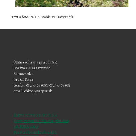
Text a foto: RNDr. Stanislav Harvančík
Štátna ochrana prírody SR
Správa CHKO Ponitrie
Samova ul. 3
949 01 Nitra
telefón: 037/77 64 900, 037/ 77 64 901
email: chkopr@sopsr.sk
Štátna ochrana prírody SR
Register ponúkaného majetku štátu
NATURA 2000
Správa slovenských jaskýň