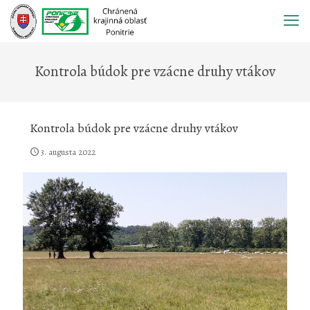
Prejsť
na
obsah
Kontrola búdok pre vzácne druhy vtákov
Kontrola búdok pre vzácne druhy vtákov
3. augusta 2022