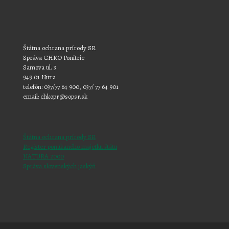
Štátna ochrana prírody SR
Správa CHKO Ponitrie
Samova ul. 3
949 01 Nitra
telefón: 037/77 64 900, 037/ 77 64 901
email: chkopr@sopsr.sk
Štátna ochrana prírody SR
Register ponúkaného majetku štátu
NATURA 2000
Správa slovenských jaskýň