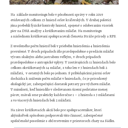
Na základe monitoringu bolo v pôsobnosti správy v roku 2019
evidovaných celkom 15 hniezd orlov kráľovských. V druhej polovici
júna prebehli fyzické kontroly hniezd, spojené s odoberaním vzoriek
pier na DNA analýzy a krúžkovaním mláďat. Na monitoringu
a následnom krúžkovaní spolupracovali členovia Stráže prírody a RPS.
Z uvedeného počtu hniezd boli v priebehu hniezdenia 4 hniezdenia
prerušené. V dvoch prípadoch išlo pravdepodobne o predáciu mláďat
výrom skalným alebo jastrabom veľkým, v dvoch prípadoch
pravdepodobne o antropické vplyvy. V zostávajúcich 11 hniezdach bolo
celkom okrúžkovaných 14 mláďat, z toho len v 3 hniezdach boli 2
mláďatá, v ostatných bolo po jednom. S pribúdajúcimi pármi orlov
dochádza k zníženiu počtu mláďat v hniezdach, čo je prirodzený
ekologický jav, zabezpečujúci dostatok potravy pre výchovu mláďat.
V minulosti, keď hniezdilo v sledovanom území podstatne menej
párov, mávali sme prakticky každoročne 1 – 2 hniezda s 3 mláďatami
a vo viacerých hniezdach boli 2 mláďatá.
Na záver krúžkovacích akcií bolo pre spolupracovníkov, ktorí
akýmkoľvek spôsobom podporovali túto činnosť, zabezpečené
spoločenské posedenie s občerstvením v priestoroch chaty na Sádku.