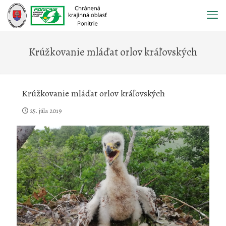
Prejsť
na
obsah
Krúžkovanie mláďat orlov kráľovských
Krúžkovanie mláďat orlov kráľovských
25. júla 2019