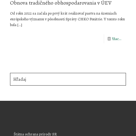
Obnova tradičného obhospodarovania v ÚEV
Od roku 2022 sa začala po prvý krát realizovať pastva na územiach
európskeho významu v pôsobnosti Správy CHKO Ponitrie. V tomto roku
bola
[…]
-
Viac...
Obnova
tradičné
obhospod
v
Hľadaj
ÚEV
Štátna ochrana prírody SR