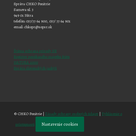
Správa CHKO Ponitrie
Samova ul. 3
949 01 Nitra
telefón: 037/77 64 900, 037/ 77 64 901
email: chkopr@sopsr.sk
Štátna ochrana prírody SR
Register ponúkaného majetku štátu
NATURA 2000
Správa slovenských jaskýň
© CHKO Ponitrie |
Zásady ochrany osobných údajov
|
Vyhlásenie o
Nastavenie cookies
prístupnosti