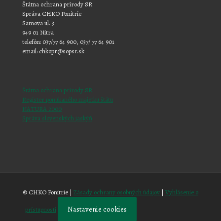
Štátna ochrana prírody SR
Správa CHKO Ponitrie
Samova ul. 3
949 01 Nitra
telefón: 037/77 64 900, 037/ 77 64 901
email: chkopr@sopsr.sk
Štátna ochrana prírody SR
Register ponúkaného majetku štátu
NATURA 2000
Správa slovenských jaskýň
© CHKO Ponitrie |
Zásady ochrany osobných údajov
|
Vyhlásenie o
Nastavenie cookies
prístupnosti