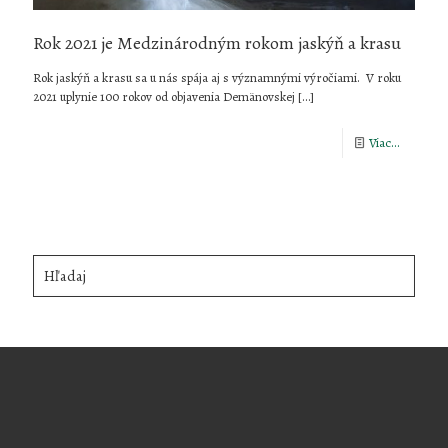
Rok 2021 je Medzinárodným rokom jaskýň a krasu
Rok jaskýň a krasu sa u nás spája aj s významnými výročiami. V roku
2021 uplynie 100 rokov od objavenia Demänovskej
[…]
-
Viac...
Rok
2021
je
Medziná
Hľadaj
rokom
jaskýň
a
krasu