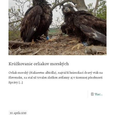
Krúžkovanie orliakov morských
Orliak morský (Haliaeetus albicilla), najväčší hniezdiaci dravý vták na
Slovensku, sa stal už trvalou zložkou avifauny aj v územnej pôsobnosti
Správy
[…]
-
Viac...
Krúžkova
orliakov
30. apríla 2019