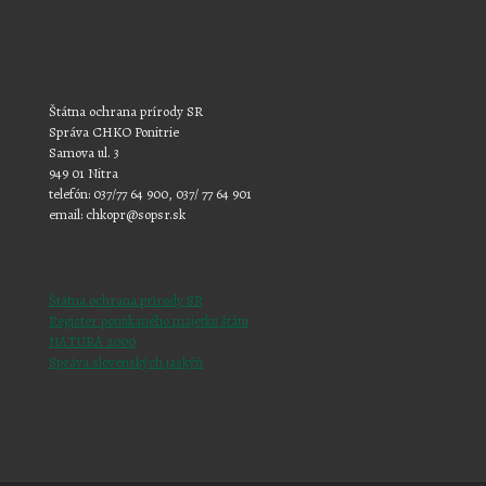
Štátna ochrana prírody SR
Správa CHKO Ponitrie
Samova ul. 3
949 01 Nitra
telefón: 037/77 64 900, 037/ 77 64 901
email: chkopr@sopsr.sk
Štátna ochrana prírody SR
Register ponúkaného majetku štátu
NATURA 2000
Správa slovenských jaskýň