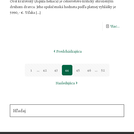
Orol kráľovský (Aquila heliaca) je celosvetovo kriticky ohrozeným
druhom dravca. Jeho spoločenská hodnota podľa platnej vyhlášky je
5990,- €. Vďaka
[…]
-
Viac...
Monitori
orla
Predchádzajúca
kráľovsk
1
...
42
43
44
45
46
...
52
Nasledujúca
Hľadaj