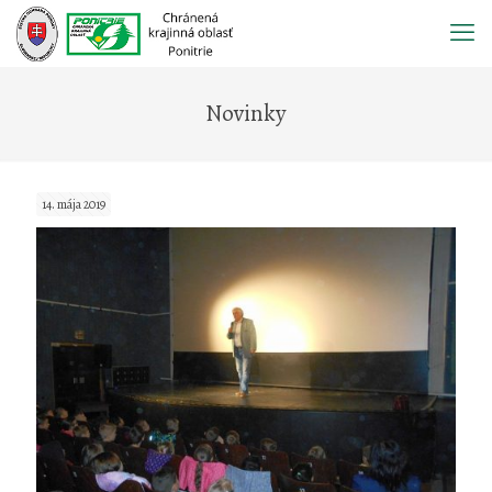
Prejsť
na
obsah
Novinky
14. mája 2019