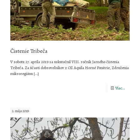
Čistenie Tribeča
V sobotu 27. apríla 2019 sa uskutočnil VIII. ročník Jarného čistenia
Tribeča. Za účasti dobrovoľníkov z OZ Aquila Horné Ponitrie, Združenia
mikroregiónu
[…]
-
Viac...
Čistenie
Tribeča
2. mája 2019