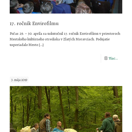
17. ročník Envirofilmu
Počas 29. – 30. apríla sa uskutočnil 17. ročník Envirofilmu v priestoroch
Mestského kultúrneho strediska v Zlatých Moravciach. Podujatie
usporiadalo Mesto
[…]
-
Viac...
17.
ročník
3. mája 2019
Envirofi