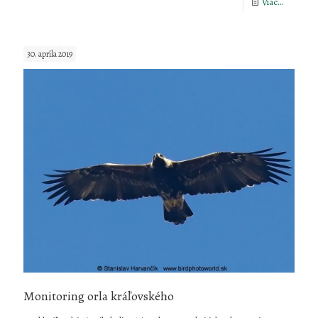
-
Viac...
100
rokov
30. apríla 2019
štátnej
ochrany
prírody
na
Slovensk
Monitoring orla kráľovského